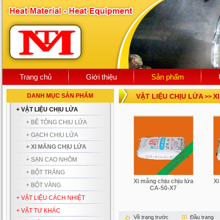
Trang chủ
Giới thiệu
Sản phẩm
DANH MỤC SẢN PHẨM
VẬT LIỆU CHỊU LỬA
X
>>
+ VẬT LIỆU CHỊU LỬA
+ BÊ TÔNG CHỊU LỬA
+ GẠCH CHỊU LỬA
+ XI MĂNG CHỊU LỬA
+ SẠN CAO NHÔM
+ BỘT TRẮNG
Xi măng chịu chịu lửa
Xi
+ BỘT VÀNG
CA-50-X7
+ VẬT LIỆU CÁCH NHIỆT
+ VẬT TƯ KHÁC
Về trang trước
Đầu trang