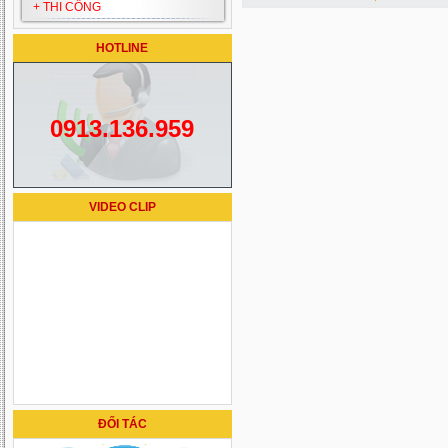
+ THI CÔNG
HOTLINE
0913.136.959
VIDEO CLIP
ĐỐI TÁC