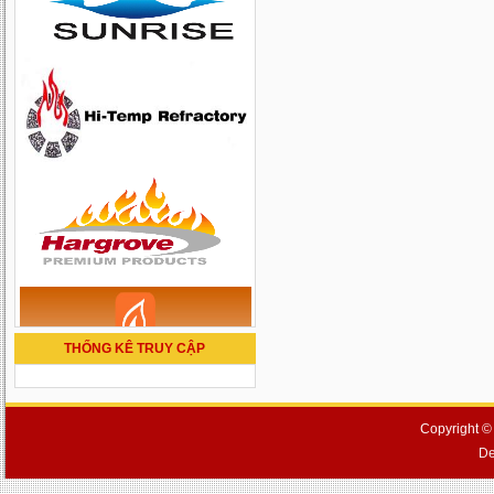
THỐNG KÊ TRUY CẬP
Copyright ©
De