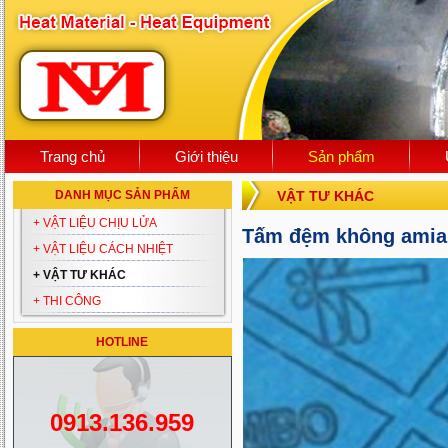
Trang chủ
Giới thiệu
Sản phẩm
DANH MỤC SẢN PHẨM
VẬT TƯ KHÁC
+ VẬT LIỆU CHỊU LỬA
Tấm đệm không amia
+ VẬT LIỆU CÁCH NHIỆT
+ VẬT TƯ KHÁC
+ THI CÔNG
HOTLINE
0913.136.959