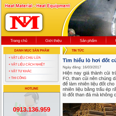
Trang chủ
Giới thiệu
Sản phẩm
DANH MỤC SẢN PHẨM
TIN TỨC
+ VẬT LIỆU CHỊU LỬA
Tìm hiểu lò hơi đốt củ
+ VẬT LIỆU CÁCH NHIỆT
Ngày đăng: 16/03/2017
+ VẬT TƯ KHÁC
Hiện nay giá thành củi tr
FO, than củi nên chúng d
+ THI CÔNG
để làm nhiên liệu đốt cho
HOTLINE
nhiên liệu bằng trấu ép rấ
lò đốt than đá mà không c
0913.136.959