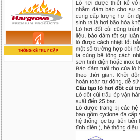
Lò hơi được thiết kế vớ
nhằm đảm bảo cho sự ch
cung cấp lượng hơi ổn địn
sinh ra là hơi bão hòa khô
Lò hơi đốt củi cũng trá
liệu, bảo đảm tốt sự luâ
lò được cách nhiệt tốt bằ
một số trường hợp đòi hỏi
THỐNG KÊ TRUY CẬP
ta dùng bê tông cách nh
sơn tĩnh điện hoặc inox 
Bảo đảm tuổi thọ của lò 
theo thời gian. Khởi đ
hoàn toàn tự động, dễ sử
Cấu tạo lò hơi đốt củi tr
Lò đốt củi trấu ép vận hà
suất đến 25 bar.
Lò được trang bị các hệ 
bao gồm cyclone đa cấp v
hệ thống lọc bụi tiên tiến
tĩnh điện ), hệ thống điề