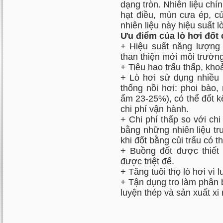
dạng tròn. Nhiên liệu chín
hạt điều, mùn cưa ép, củi
nhiên liệu này hiệu suất l
Ưu điểm của lò hơi đốt c
+ Hiệu suất năng lượng 
than thiện mới môi trườn
+ Tiêu hao trấu thấp, kho
+ Lò hơi sử dụng nhiều l
thống
nồi hơi
: phoi bào,
ẩm 23-25%), có thể đốt kế
chi phí vận hành.
+ Chi phí thấp so với ch
bằng những nhiên liệu tr
khi đốt bằng củi trấu có 
+ Buồng đốt được thiết 
được triệt để.
+ Tăng tuôi thọ lò hơi vì 
+ Tận dụng tro làm phân 
luyện thép và sản xuất xi