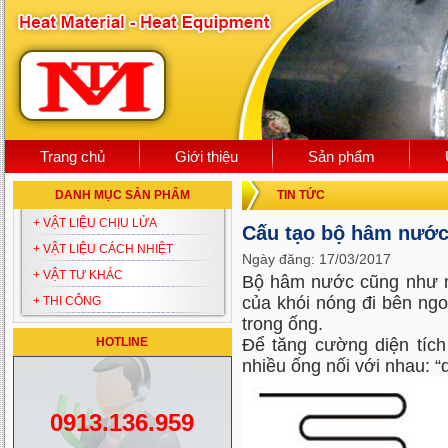
Trang chủ
Giới thiệu
Sản phẩm
DANH MỤC SẢN PHẨM
TIN TỨC
+ VẬT LIỆU CHỊU LỬA
Cấu tạo bộ hâm nước
+ VẬT LIỆU CÁCH NHIỆT
Ngày đăng: 17/03/2017
+ VẬT TƯ KHÁC
Bộ hâm nước cũng như một
của khói nóng đi bên ngo
+ THI CÔNG
trong ống.
HOTLINE
Để tăng cường diện tích 
nhiều ống nối với nhau: 
0913.136.959