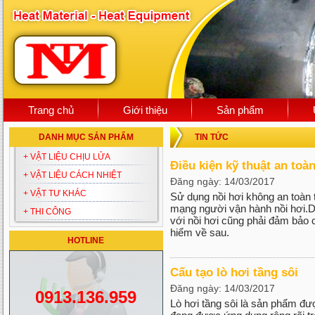
Trang chủ
Giới thiệu
Sản phẩm
DANH MỤC SẢN PHẨM
TIN TỨC
+ VẬT LIỆU CHỊU LỬA
Điều kiện kỹ thuật an toà
+ VẬT LIỆU CÁCH NHIỆT
Đăng ngày: 14/03/2017
+ VẬT TƯ KHÁC
Sử dụng nồi hơi không an toàn t
mạng người vận hành nồi hơi.Do
+ THI CÔNG
với nồi hơi cũng phải đảm bảo c
hiểm về sau.
HOTLINE
Cấu tạo lò hơi tầng sôi
Đăng ngày: 14/03/2017
0913.136.959
Lò hơi tầng sôi là sản phẩm đư