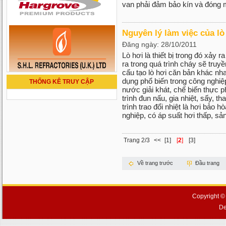
van phải đảm bảo kín và đóng 
Nguyên lý làm việc của lò
Đăng ngày: 28/10/2011
Lò hơi là thiết bị trong đó xảy r
ra trong quá trình cháy sẽ truy
cấu tạo lò hơi căn bản khác nha
dụng phổ biến trong công nghiệ
THỐNG KÊ TRUY CẬP
nước giải khát, chế biến thực
trình đun nấu, gia nhiệt, sấy, t
trình trao đổi nhiệt là hơi bảo h
nghiệp, có áp suất hơi thấp, sả
Trang 2/3
<<
[1]
[
2
]
[3]
Về trang trước
Đầu trang
Copyright ©
De