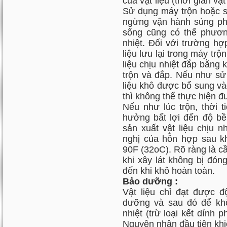
của vật liệu (thời gian vậ
Sử dụng máy trộn hoặc s
ngừng vận hành súng phu
sống cũng có thể phương
nhiệt. Đối với trường hợ
liệu lưu lại trong máy tr
liệu chịu nhiệt đắp bằng 
trộn và đắp. Nếu như sử 
liệu khô được bổ sung v
thì không thể thực hiện 
Nếu như lúc trộn, thời 
hưởng bất lợi đến độ bền
sản xuất vật liệu chịu n
nghị của hỗn hợp sau kh
90F (32oC). Rõ ràng là cầ
khi xây lát không bị đón
đến khi khô hoàn toàn.
Bảo dưỡng :
Vật liệu chỉ đạt được 
dưỡng và sau đó để khô.
nhiệt (trừ loại kết dính 
Nguyên nhân đầu tiên khiế