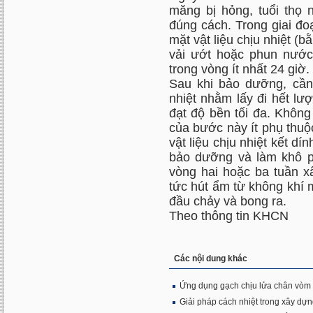
măng bị hỏng, tuổi thọ 
đúng cách. Trong giai đo
mặt vật liệu chịu nhiệt (
vải ướt hoặc phun nước
trong vòng ít nhất 24 giờ.
Sau khi bảo dưỡng, cần 
nhiệt nhằm lấy đi hết lượ
đạt độ bền tối đa. Khôn
của bước này ít phụ thuộc
vật liệu chịu nhiệt kết dín
bảo dưỡng và làm khô ph
vòng hai hoặc ba tuần xâ
tức hút ẩm từ không khí m
đầu chảy và bong ra.
Theo thông tin KHCN
Các nội dung khác
Ứng dụng gạch chịu lửa chân vòm 
Giải pháp cách nhiệt trong xây dự