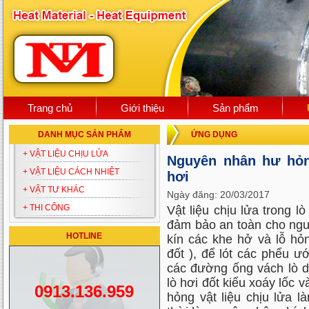
Trang chủ
Giới thiệu
Sản phẩm
DANH MỤC SẢN PHẨM
ỨNG DỤNG
+ VẬT LIỆU CHỊU LỬA
Nguyên nhân hư hỏng
+ VẬT LIỆU CÁCH NHIỆT
hơi
+ VẬT TƯ KHÁC
Ngày đăng: 20/03/2017
+ THI CÔNG
Vật liệu chịu lửa trong l
đảm bảo an toàn cho ngư
HOTLINE
kín các khe hở và lỗ hỏ
đốt ), để lót các phểu ư
các đường ống vách lò dư
lò hơi đốt kiểu xoáy lốc v
0913.136.959
hỏng vật liệu chịu lửa l