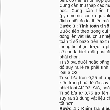
bền, có thể là hỗn hợp quá
Cũng cần thu thập các mẫu
học. Cũng cần tiến 
(pyrometric cone equival
định nhiệt độ tối thiểu mà 
Bước 3 : Tính toán tỉ số
Bước tiếp theo trong qui 
động lên vật liệu chịu nh
toán tỉ số bazơ trên axit
thông tin nhận được từ ph
sẽ cho ta biết xuất phát đi
phải chọn.
Tỉ số b/a dưới hoặc bằng 
đó suy ra lẽ ra phải tính
loại SiO2.
Tỉ số b/a trên 0,25 nhưn
kiện trung hoà, từ đó suy r
nhiệt loại Al2O3, SiC, ho
Tỉ số b/a từ 0,75 trở lên
suy ra sử dụng vật liệu c
tốt hơn.
Bước 4 : Kiểm tra điều