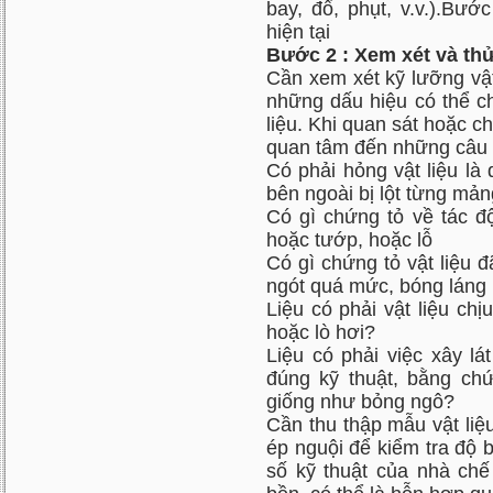
bay, đổ, phụt, v.v.).Bướ
hiện tại
Bước 2 : Xem xét và thử
Cần xem xét kỹ lưỡng vật 
những dấu hiệu có thể c
liệu. Khi quan sát hoặc ch
quan tâm đến những câu 
Có phải hỏng vật liệu là 
bên ngoài bị lột từng mả
Có gì chứng tỏ về tác đ
hoặc tướp, hoặc lỗ
Có gì chứng tỏ vật liệu đ
ngót quá mức, bóng láng b
Liệu có phải vật liệu chị
hoặc lò hơi?
Liệu có phải việc xây lát
đúng kỹ thuật, bằng chứ
giống như bỏng ngô?
Cần thu thập mẫu vật liệu
ép nguội để kiểm tra độ 
số kỹ thuật của nhà chế