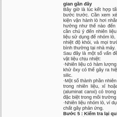
gian gần đây
Bây giờ là lúc kết hợp t
bước trước. Cần xem xét 
kiện vận hành lò hơi nh
hưởng như thế nào đến vậ
cần chú ý đến nhiên liệu
liệu sử dụng để nhóm lò, 
nhiệt độ khói, và mọi tr
bình thường tại nhà máy.
Sau đây là một số vấn đ
vật liệu chịu nhiệt:
·Nhiên liệu có hàm lượn
khử ôxy có thể gây ra hiệ
silic.
·Một số thành phần nhiên l
trong nhiên liệu, xỉ ho
(aluminat canxi) có trong
đặc biệt trong môi trường
·Nhiên liệu nhóm lò, ví d
chất gây phản ứng.
Bước 5 : Kiểm tra lại qui