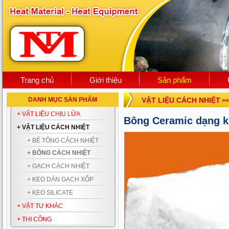
Trang chủ
Giới thiệu
Sản phẩm
DANH MỤC SẢN PHẨM
VẬT LIỆU CÁCH NHIỆT
>
+ VẬT LIỆU CHỊU LỬA
Bông Ceramic dạng k
+ VẬT LIỆU CÁCH NHIỆT
+ BÊ TÔNG CÁCH NHIỆT
+ BÔNG CÁCH NHIỆT
+ GẠCH CÁCH NHIỆT
+ KEO DÁN GẠCH XỐP
+ KEO SILICATE
+ VẬT TƯ KHÁC
+ THI CÔNG