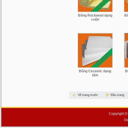
Bông Rockwool dạng
B
cuộn
Bông Ceramic dạng
B
tấm
Về trang trước
Đầu trang
Copyright ©
De