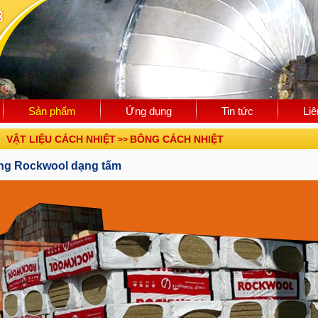
Sản phẩm
Ứng dụng
Tin tức
Liê
VẬT LIỆU CÁCH NHIỆT
BÔNG CÁCH NHIỆT
>>
ng Rockwool dạng tấm