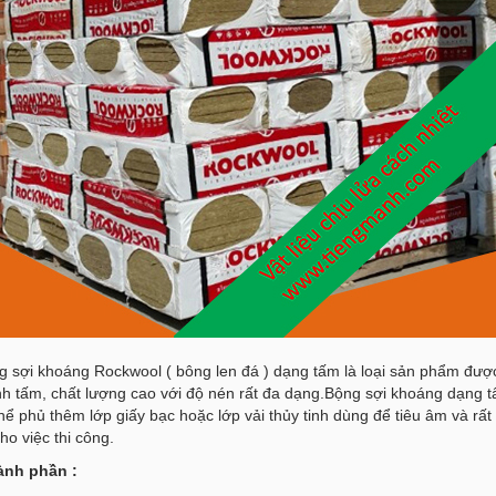
g sợi khoáng Rockwool ( bông len đá ) dạng tấm là loại sản phẩm đượ
nh tấm, chất lượng cao với độ nén rất đa dạng.Bộng sợi khoáng dạng 
hể phủ thêm lớp giấy bạc hoặc lớp vải thủy tinh dùng để tiêu âm và rất 
cho việc thi công.
nh phần :