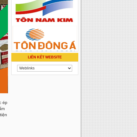
LIÊN KẾT WEBSITE
c ép
tấm
tiện