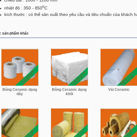
o
nhiệt độ : 350 - 850
C
kích thước : có thể sản xuất theo yêu cầu và tiêu chuẩn của khách 
c sản phẩm khác
Bông Ceramic dạng
Bông Ceramic dạng
Vải Ceramic
dây
khối