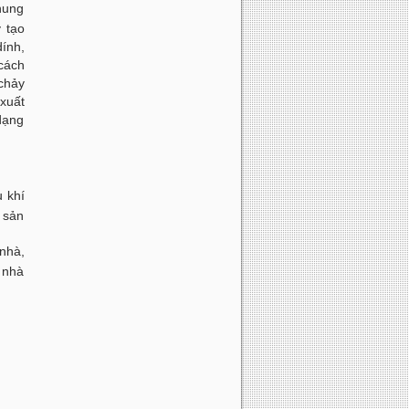
 nung
 tạo
ính,
 cách
 chảy
xuất
dạng
u khí
 sản
nhà,
, nhà