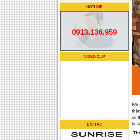
HOTLINE
0913.136.959
VIDEO CLIP
Bôn
thà
có t
lợi 
ĐỐI TÁC
Thà