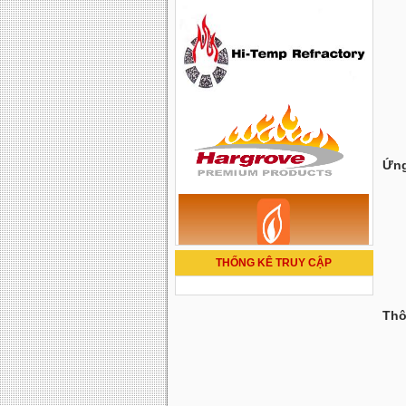
Ứng
THỐNG KÊ TRUY CẬP
Thô