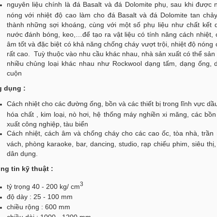
nguyên liệu chính là đá Basalt và đá Dolomite phụ, sau khi được
nóng với nhiệt độ cao làm cho đá Basalt và đá Dolomite tan chảy
thành những sợi khoáng, cùng với một số phụ liệu như chất kết d
nước đánh bóng, keo,…để tạo ra vật liệu có tính năng cách nhiệt,
âm tốt và đặc biệt có khả năng chống cháy vượt trội, nhiệt độ nóng
rất cao. Tuỳ thuộc vào nhu cầu khác nhau, nhà sản xuất có thể sản 
nhiều chủng loại khác nhau như Rockwool dạng tấm, dạng ống, 
cuộn
 dụng :
Cách nhiệt cho các đường ống, bồn và các thiết bị trong lĩnh vực dầ
hóa chất , kim loại, nò hơi, hệ thống máy nghiền xi măng, các bồn
xuất công nghiệp, tàu biển
Cách nhiệt, cách âm và chống cháy cho các cao ốc, tòa nhà, trần 
vách, phòng karaoke, bar, dancing, studio, rạp chiếu phim, siêu thị
dân dụng.
ng tin kỹ thuật :
3
tỷ trọng 40 - 200 kg/ cm
độ dày : 25 - 100 mm
chiều rộng : 600 mm
chiều dài : 1000 - 1200 mm