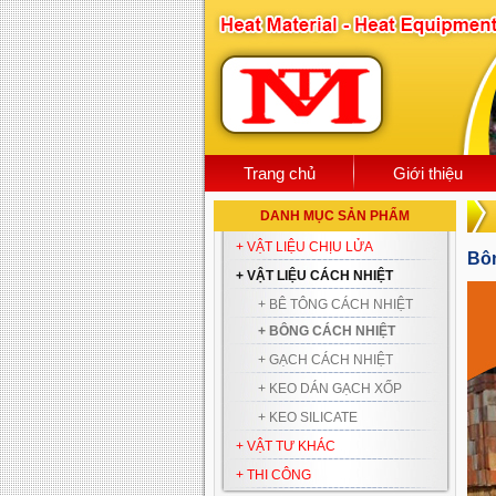
Trang chủ
Giới thiệu
DANH MỤC SẢN PHẨM
+ VẬT LIỆU CHỊU LỬA
Bô
+ VẬT LIỆU CÁCH NHIỆT
+ BÊ TÔNG CÁCH NHIỆT
+ BÔNG CÁCH NHIỆT
+ GẠCH CÁCH NHIỆT
+ KEO DÁN GẠCH XỐP
+ KEO SILICATE
+ VẬT TƯ KHÁC
+ THI CÔNG